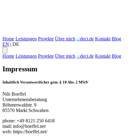
Home
Leistungen
Projekte
Über mich
ai
deci.de
Kontakt
Blog
EN
|
DE
Home
Leistungen
Projekte
Über mich
ai
deci.de
Kontakt
Blog
Impressum
Inhaltlich Verantwortlicher gem. § 18 Abs. 2 MStV
Nils Boeffel
Unternehmensberatung
Böhmerwaldstr. 9
85570 Markt Schwaben
phone: +49 8121 250 6418
mail:
info@boeffel.net
web: https://boeffel.net/