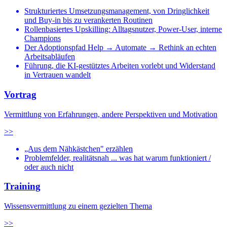
Strukturiertes Umsetzungsmanagement, von Dringlichkeit
und Buy-in bis zu verankerten Routinen
Rollenbasiertes Upskilling: Alltagsnutzer, Power-User, interne
Champions
Der Adoptionspfad Help → Automate → Rethink an echten
Arbeitsabläufen
Führung, die KI-gestütztes Arbeiten vorlebt und Widerstand
in Vertrauen wandelt
Vortrag
Vermittlung von Erfahrungen, andere Perspektiven und Motivation
>>
„Aus dem Nähkästchen" erzählen
Problemfelder, realitätsnah ... was hat warum funktioniert /
oder auch nicht
Training
Wissensvermittlung zu einem gezielten Thema
>>