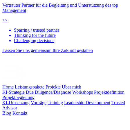
Vertrauter Partner für die Begleitung und Unterstützung des top
Management
>>
Sparring / trusted partner
Thinking for the future
Challenging decisions
Lassen Sie uns gemeinsam Ihre Zukunft gestalten
Home
Leistungspakete
Projekte
Über mich
KI-Strategie
Due Diligence/Diagnose
Workshops
Projektdefinition
Projektbegleitung
KI-Umsetzung
Vorträge
Training
Leadership Development
Trusted
Advisor
Blog
Kontakt