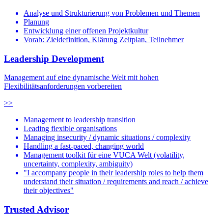
Analyse und Strukturierung von Problemen und Themen
Planung
Entwicklung einer offenen Projektkultur
Vorab: Zieldefinition, Klärung Zeitplan, Teilnehmer
Leadership Development
Management auf eine dynamische Welt mit hohen
Flexibilitätsanforderungen vorbereiten
>>
Management to leadership transition
Leading flexible organisations
Managing insecurity / dynamic situations / complexity
Handling a fast-paced, changing world
Management toolkit für eine VUCA Welt (volatility,
uncertainty, complexity, ambiguity)
"I accompany people in their leadership roles to help them
understand their situation / requirements and reach / achieve
their objectives"
Trusted Advisor