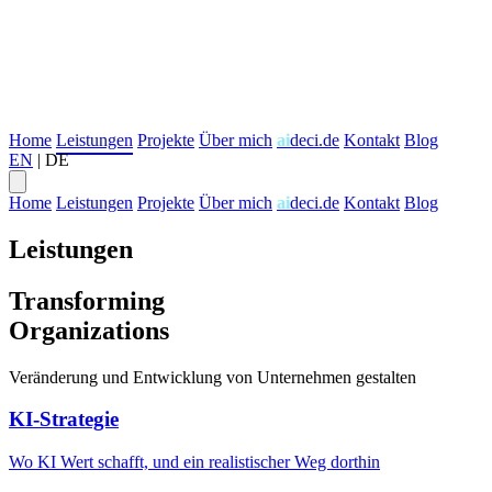
Home
Leistungen
Projekte
Über mich
ai
deci.de
Kontakt
Blog
EN
|
DE
Home
Leistungen
Projekte
Über mich
ai
deci.de
Kontakt
Blog
Leistungen
Transforming
Organizations
Veränderung und Entwicklung von Unternehmen gestalten
KI-Strategie
Wo KI Wert schafft, und ein realistischer Weg dorthin