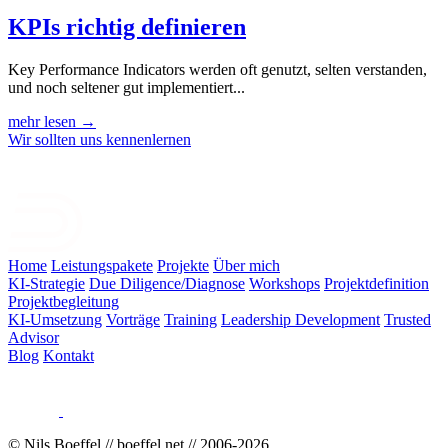
KPIs richtig definieren
Key Performance Indicators werden oft genutzt, selten verstanden,
und noch seltener gut implementiert...
mehr lesen →
Wir sollten uns kennenlernen
Home
Leistungspakete
Projekte
Über mich
KI-Strategie
Due Diligence/Diagnose
Workshops
Projektdefinition
Projektbegleitung
KI-Umsetzung
Vorträge
Training
Leadership Development
Trusted
Advisor
Blog
Kontakt
© Nils Boeffel // boeffel.net // 2006-
2026