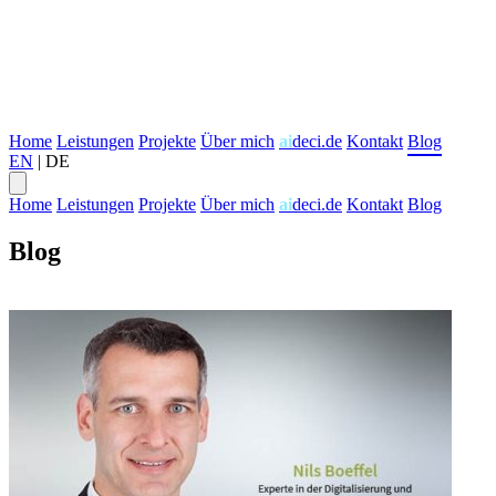
Home
Leistungen
Projekte
Über mich
ai
deci.de
Kontakt
Blog
EN
|
DE
Home
Leistungen
Projekte
Über mich
ai
deci.de
Kontakt
Blog
Blog
Transformation
Digital Strategie
Agile