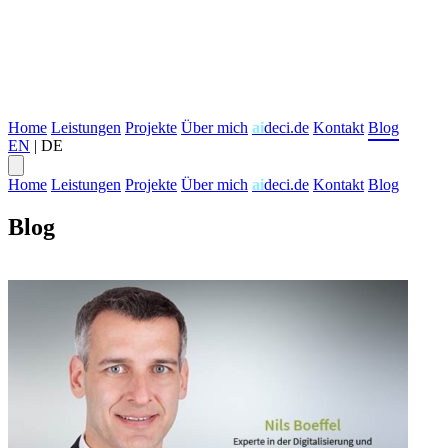
Home
Leistungen
Projekte
Über mich
ai
deci.de
Kontakt
Blog
EN
|
DE
Home
Leistungen
Projekte
Über mich
ai
deci.de
Kontakt
Blog
Blog
Transformation
Digital Strategie
Agile