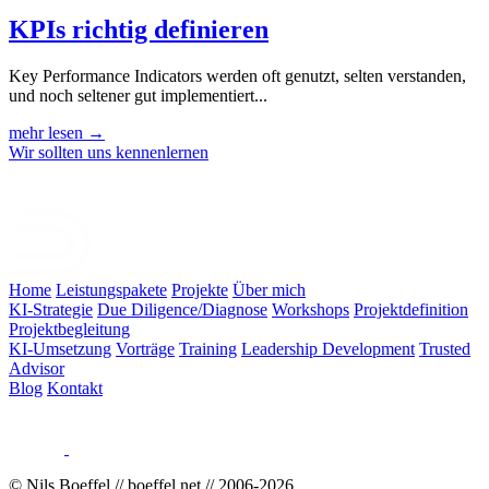
KPIs richtig definieren
Key Performance Indicators werden oft genutzt, selten verstanden,
und noch seltener gut implementiert...
mehr lesen →
Wir sollten uns kennenlernen
Home
Leistungspakete
Projekte
Über mich
KI-Strategie
Due Diligence/Diagnose
Workshops
Projektdefinition
Projektbegleitung
KI-Umsetzung
Vorträge
Training
Leadership Development
Trusted
Advisor
Blog
Kontakt
© Nils Boeffel // boeffel.net // 2006-
2026